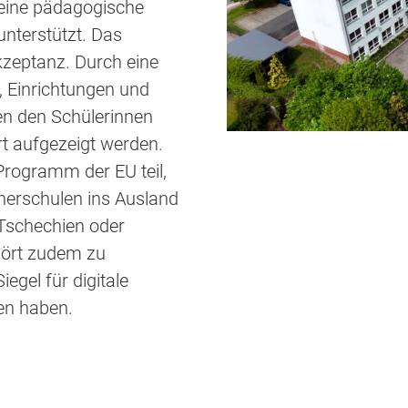
 eine pädagogische
unterstützt. Das
kzeptanz. Durch eine
, Einrichtungen und
len den Schülerinnen
rt aufgezeigt werden.
ogramm der EU teil,
nerschulen ins Ausland
 Tschechien oder
hört zudem zu
egel für digitale
en haben.