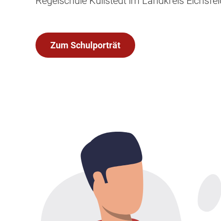
Regelschule Küllstedt im Landkreis Eichsfe
Zum Schulporträt