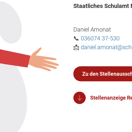
Staatliches Schulamt 
Daniel Amonat
📞
036074 37-530
📩
daniel.amonat@schu
Zu den Stellenaussc
Stellenanzeige R