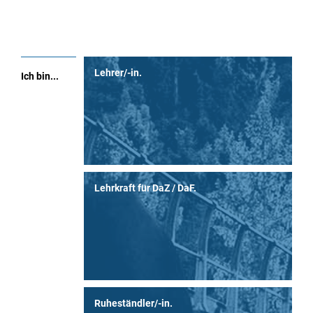
Quicklinks
Lehrer/-in.
Ich bin...
Lehrkraft für DaZ / DaF.
Ruheständler/-in.