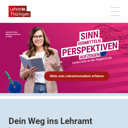
Haupteinstellu
Mehr zum Lehramtsstudium erfahren
Testimonial
2026
–
Jennifer
Keller
Dein Weg ins Lehramt