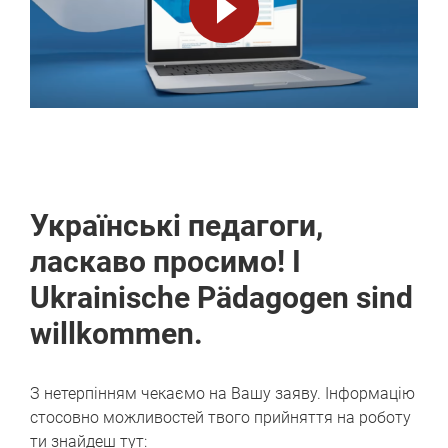
Video
abspielen
Українські педагоги,
ласкаво просимо! I
Ukrainische Pädagogen sind
willkommen.
З нетерпінням чекаємо на Вашу заяву. Інформацію
стосовно можливостей твого прийняття на роботу
ти знайдеш тут: