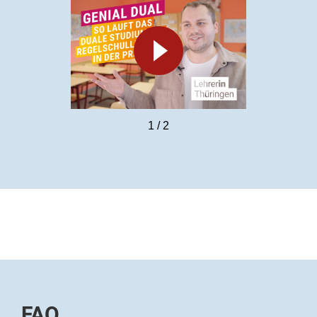
Video
abspielen
1
/
2
FAQ