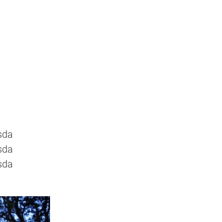
sda
sda
sda