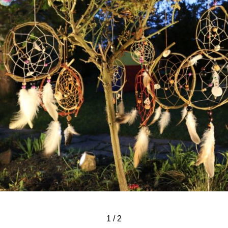
1
/
2