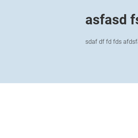
asfasd f
sdaf df fd fds afds