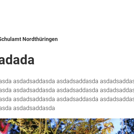
 Schulamt Nordthüringen
adada
asda asdadsaddasda asdadsaddasda asdadsadda
asda asdadsaddasda asdadsaddasda asdadsadda
asda asdadsaddasda asdadsaddasda asdadsadda
asda asdadsaddasda